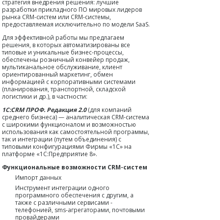
стратегия внедрения решения: лучшие
разработки прикладного ПО мировых лидеров
рынка CRM-систем или CRM-системы,
предоставляемая исключительно по модели SaaS.
Для эффективной работы мы предлагаем
решения, в которых автоматизированы все
типовые и уникальные бизнес-процессы,
обеспечены розничный конвейер продаж,
мультиканальное обслуживание, клиент
ориентированный маркетинг, обмен
информацией с корпоративными системами
(планирования, транспортной, складской
логистики и др.), в частности:
1C:CRM ПРОФ. Редакция 2.0
(для компаний
среднего бизнеса) — аналитическая CRM-система
с широкими функционалом и возможностью
использования как самостоятельной программы,
так и интеграции (путем объединения) с
типовыми конфигурациями Фирмы «1С» на
платформе «1С:Предприятие 8».
Функциональные возможности CRM-систем
Импорт данных
Инструмент интеграции одного
программного обеспечения с другим, а
также с различными сервисами -
телефонией, sms-агрегаторами, почтовыми
провайдерами