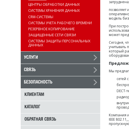
затруднена
ЦЕНТРЫ ОБРАБОТКИ ДАННЫХ
позволяет 
СИСТЕМЫ ХРАНЕНИЯ ДАННЫХ
оперативно
CRM-СИСТЕМЫ
модель биз
СИСТЕМЫ УЧЕТА РАБОЧЕГО ВРЕМЕНИ
При постро
РЕЗЕРВНОЕ КОПИРОВАНИЕ
использоват
может пред
ЗАЩИЩЕННЫЕ СЕТИ СВЯЗИ
СИСТЕМЫ ЗАЩИТЫ ПЕРСОНАЛЬНЫХ
Сегодня, ч
ДАННЫХ
учитывать 
который ра
оборудован
УСЛУГИ
Предложе
СВЯЗЬ
Мы предлаг
сетей 
БЕЗОПАСНОСТЬ
беспро
DECT-т
КЛИЕНТАМ
радиор
внутри
провод
КАТАЛОГ
Компания и
IEEE 802.11
,
ОБРАТНАЯ СВЯЗЬ
пропускную