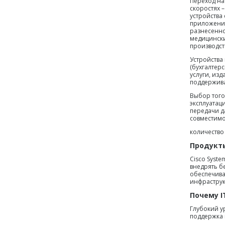
Переход на
скоростях 
устройства
приложени
разнесенно
медицински
производст
Устройства
(бухгалтер
услуги, изд
поддержива
Выбор того
эксплуатац
передачи д
совместимо
количество 
Продукт
Cisco Syste
внедрять б
обеспечива
инфраструк
Почему I
Глубокий у
поддержка 