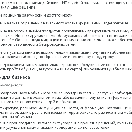
систем в тесном взаимодействии с ИТ службой заказчика по принципу не 
наилучшее решение.
 принципа разумности и достаточности.
ы, начиная от решений начального уровня до решений LargeEnterprise
ние широкой линейки продуктов, позволяющих предоставить заказчику
о задач. Инсталлируемое нами оборудование обеспечивает интеграцию
сеть, безболезненную миграцию к новым возможностям, а также обеспе
нной безопасности беспроводных сетей.
е статусы компании позволяют нашим заказчикам получать наиболее вы
я, включая гибкое ценообразование и техническую поддержку.
редоставляем нашим заказчикам сервисное обслуживание поставленног
сть пройти обучающие курсы в нашем сертифицированном учебном цен
 для бизнеса
руководителя
 современного мобильного офиса «всегда на связи» - доступ к необходим
ации и данным в реальном масштабе времени, получение информации 
ление местоположения людей и объектов
ть доступа, расширение функциональности, информационная защищенно
ча информации в реальном времени территориально разнесенным моб
онарным объектам
ение производительности за счет ускорение принятия решений, умень
и и улучшения коммуникаций корпоративных пользователей