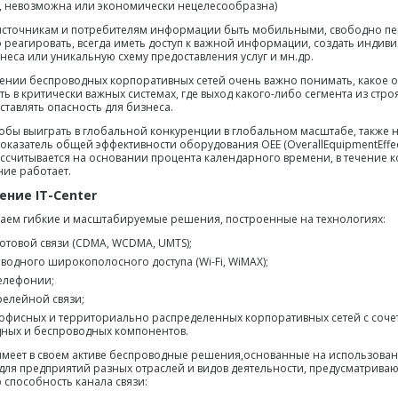
, невозможна или экономически нецелесообразна)
источникам и потребителям информации быть мобильными, свободно пе
 реагировать, всегда иметь доступ к важной информации, создать индив
неса или уникальную схему предоставления услуг и мн.др.
ении беспроводных корпоративных сетей очень важно понимать, какое 
ь в критически важных системах, где выход какого-либо сегмента из стро
ставлять опасность для бизнеса.
тобы выиграть в глобальной конкуренции в глобальном масштабе, также
показатель общей эффективности оборудования OEE (OverallEquipmentEffect
ссчитывается на основании процента календарного времени, в течение 
ие работает.
ние IT-Center
аем гибкие и масштабируемые решения, построенные на технологиях:
сотовой связи (CDMA, WCDMA, UMTS);
водного широкополосного доступа (Wi-Fi, WiMAX);
елефонии;
елейной связи;
офисных и территориально распределенных корпоративных сетей с соч
ных и беспроводных компонентов.
меет в своем активе беспроводные решения,основанные на использован
для предприятий разных отраслей и видов деятельности, предусматрив
 способность канала связи: