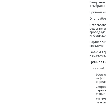
Внедрение 
а выбрать 
Применение
Опыт работ
Использова
решение ег
проводную 
информацио
Партнерски
предложени
Также мы п
и возможно
Ценность
с позиций 
Эффект
информ
опреде
Скорос
переда
стаци
Увелич
реакци