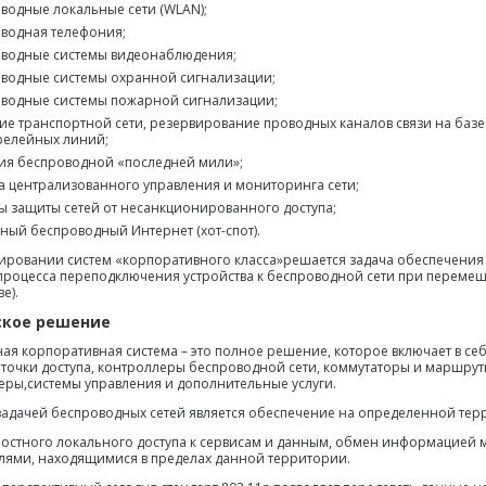
водные локальные сети (WLAN);
водная телефония;
водные системы видеонаблюдения;
водные системы охранной сигнализации;
водные системы пожарной сигнализации;
ие транспортной сети, резервирование проводных каналов связи на базе
елейных линий;
я беспроводной «последней мили»;
а централизованного управления и мониторинга сети;
ы защиты сетей от несанкционированного доступа;
ный беспроводный Интернет (хот-спот).
ировании систем «корпоративного класса»решается задача обеспечени
процесса переподключения устройства к беспроводной сети при перемещ
е).
ское решение
ая корпоративная система – это полное решение, которое включает в се
, точки доступа, контроллеры беспроводной сети, коммутаторы и маршру
еры,системы управления и дополнительные услуги.
адачей беспроводных сетей является обеспечение на определенной те
остного локального доступа к сервисам и данным, обмен информацией 
лями, находящимися в пределах данной территории.