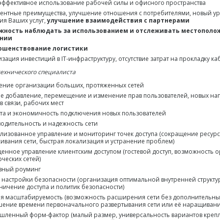
эффективное использование рабочей силы и офисного пространства
ентные преимущества, улучшение отношения с потребителями, новый ур
ия Ваших услуг,
улучшение взаимодействия с партнерами
жность наблюдать за использованием и отслеживать местополо
нии
ршенствование логистики
зация инвестиций в IT-инфраструктуру, отсутствие затрат на прокладку ка
технического специалиста
ние организации больших, протяженных сетей
е добавление, перемещение и изменение прав пользователей, новых на
в связи, рабочих мест
та и экономичность подключения новых пользователей
одительность и надежность сети
лизованное управление и мониторинг точек доступа (сокращение ресур
ивания сети, быстрая локализация и устранение проблем)
енное управление клиентским доступом (гостевой доступ, возможность 
ческих сетей)
вный роуминг
 настройки безопасности (организация оптимальной внутренней структур
ничение доступа и политик безопасности)
я масштабируемость (возможность расширения сети без дополнительных
ение времени первоначального развертывания сети или её наращивани
ленный форм-фактор (малый размер, универсальность вариантов креп