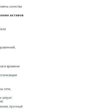
овень качества
жение активов
беля
правлений,
сов и времени
организации
ы сети,
 затрат;
я)
ления, прочный