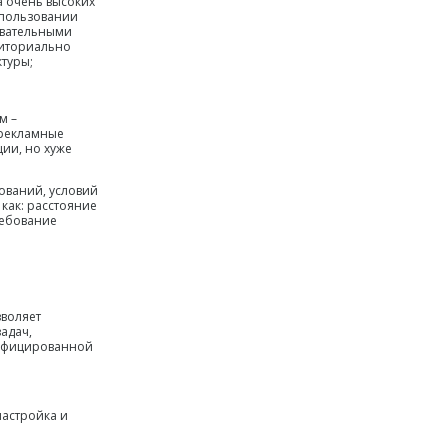
а очень высоких
использовании
овательными
риториально
туры;
м –
 рекламные
ции, но хуже
ований, условий
как: расстояние
ребование
зволяет
адач,
нифицированной
настройка и