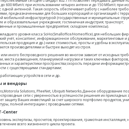
 перспективный сегодня стандарт 802.11n позволяет передавать данные н
– до 600 Мбит/с при использовании четырех антенн и до 150 Мбит/с при 
 с одной антенной. Такая скорость обеспечивает работу с наиболее треб
ями, предназначенными для больших корпораций и организаций с тер
й мобильной инфраструктурой (государственные и муниципальные струк
е и образовательные учреждения; гостиничная индустрия; транспорт;
венные и промышленные предприятия; складские комплексы).
 младшего уровня класса SoHo(Smalloffice/Homeoffice) для небольших фир
ский учёт, консалтинг, информационное обслуживание, маркетинговые и
ательская продукция и др.) ниже стоимостью, просты и удобны в эксплуата
ются производителями и быстрее выходят из строя.
 или иного беспроводного решения во многом зависит от исходных треб
ии, места размещения, планируемой нагрузки и таких ключевых факторов, 
анных и характеристики пространства;скорость передачи информации;т
сти с существующими стандартами;
работающих устройств в сети и др.
ы и вендоры
ms,Motorola Solutions, PheeNet, Ubiquiti Networks.Данное оборудование по
еспроводные сети с уверенностью в успешности решения их прикладных з
ет защиту Ваших инвестиций за счет широкого портфолио продуктов, у
туры, полной интеграции с проводными сетями.
T-Center
ровень экспертизы, просчетов, проектирования, грамотная инсталляция, 
в течение всего жизненного цикла проекта.