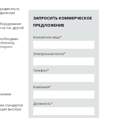
редвигаться,
идуальную
ЗАПРОСИТЬ КОММЕРЧЕСКОЕ
оборудование
ПРЕДЛОЖЕНИЕ
я на час-другой
Контактное лицо
*
 необходимо
iveness),
которого
Электронная почта
*
Телефон
*
Компания
*
етанием
Должность
*
ии стандартов
ающие высокую