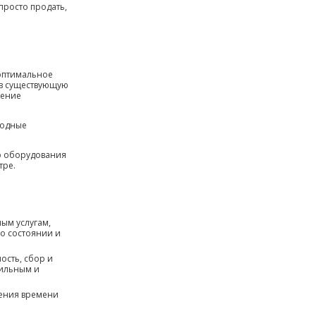
просто продать,
 оптимальное
 в существующую
чение
годные
о оборудования
тре.
ым услугам,
о состоянии и
сть, сбор и
ильным и
шения времени