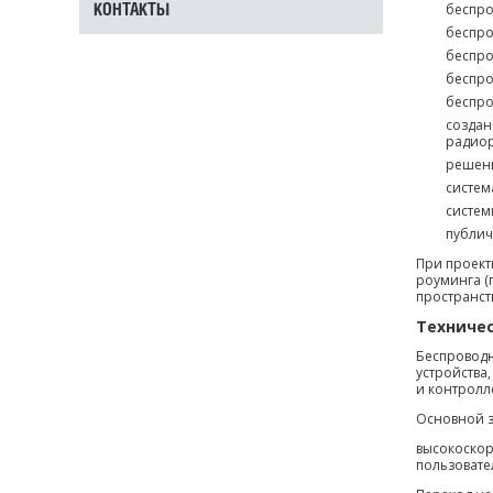
беспро
КОНТАКТЫ
беспро
беспро
беспро
беспро
создан
радиор
решени
систем
систем
публич
При проект
роуминга (
пространств
Техниче
Беспроводн
устройства
и контролл
Основной з
высокоскор
пользовате