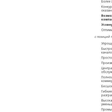
Более 
Конкур
оказан
Возмо
компа
Усове
Оптими
с позиций 
Упроще
Быстро
канало
Просто
Произв
Центра
обслуж
Полноц
коммер
Бесшо
Гибкие
разгра
Высока
уменьш
Промыш