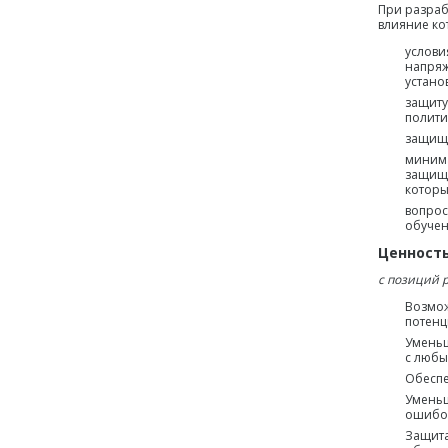
При разраб
влияние ко
услови
напряж
устано
защиту
полити
защища
минима
защища
которы
вопрос
обучен
Ценность
с позиций 
Возмож
потенц
Уменьш
с люб
Обеспе
Уменьш
ошибок
Защита