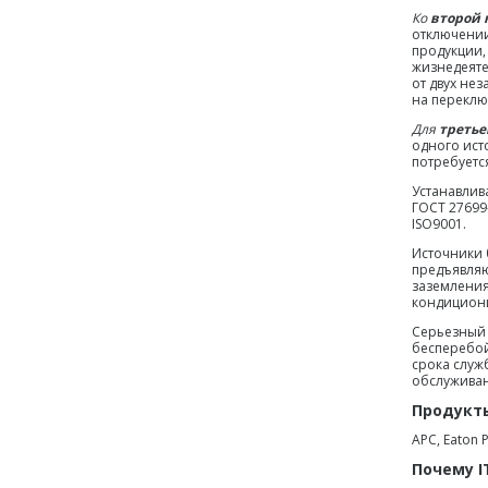
Ко
второй 
отключении
продукции,
жизнедеяте
от двух не
на переклю
Для
третье
одного ист
потребуется
Устанавлив
ГОСТ 27699
ISO9001.
Источники 
предъявляю
заземления
кондициони
Серьезный 
бесперебой
срока служ
обслуживан
Продукт
APC, Eaton 
Почему I