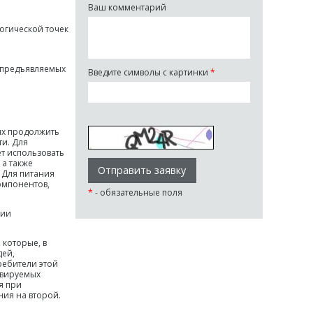
Ваш комментарий
огической точек
 предъявляемых
Введите символы с картинки
*
их продолжить
и. Для
т использовать
а также
 Для питания
омпонентов,
*
- обязательные поля
рии
 которые, в
дей,
ребители этой
рвируемых
я при
ния на второй.