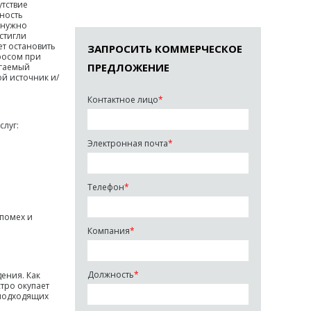
утствие
ность
 нужно
стигли
т остановить
ЗАПРОСИТЬ КОММЕРЧЕСКОЕ
росом при
ПРЕДЛОЖЕНИЕ
агаемый
й источник и/
Контактное лицо
*
слуг:
Электронная почта
*
Телефон
*
помех и
Компания
*
Должность
*
ения. Как
тро окупает
 подходящих