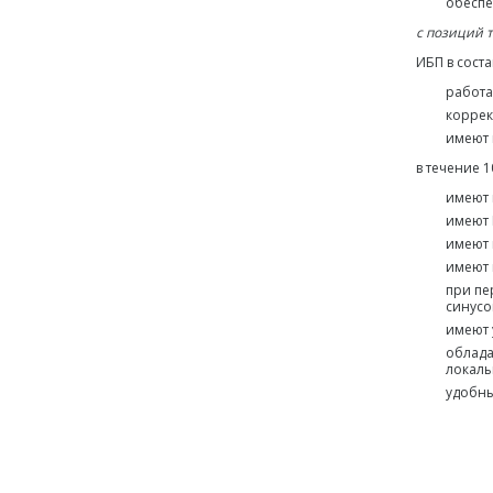
обеспе
с позиций 
ИБП в сост
работа
коррек
имеют 
в течение 
имеют 
имеют 
имеют 
имеют 
при пе
синусои
имеют 
облада
локаль
удобны