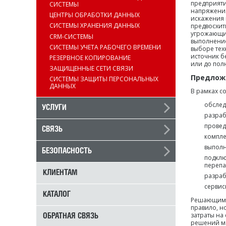
предприяти
СИСТЕМЫ
напряжения
ЦЕНТРЫ ОБРАБОТКИ ДАННЫХ
искажения 
СИСТЕМЫ ХРАНЕНИЯ ДАННЫХ
предвосхит
угрожающих
CRM-СИСТЕМЫ
выполнение
СИСТЕМЫ УЧЕТА РАБОЧЕГО ВРЕМЕНИ
выборе тех
источник б
РЕЗЕРВНОЕ КОПИРОВАНИЕ
или до пол
ЗАЩИЩЕННЫЕ СЕТИ СВЯЗИ
Предложе
СИСТЕМЫ ЗАЩИТЫ ПЕРСОНАЛЬНЫХ
ДАННЫХ
В рамках с
обслед
УСЛУГИ
разраб
провед
СВЯЗЬ
компле
выполн
БЕЗОПАСНОСТЬ
подклю
перепа
КЛИЕНТАМ
разраб
сервис
КАТАЛОГ
Решающим д
правило, н
затраты на
ОБРАТНАЯ СВЯЗЬ
решений м