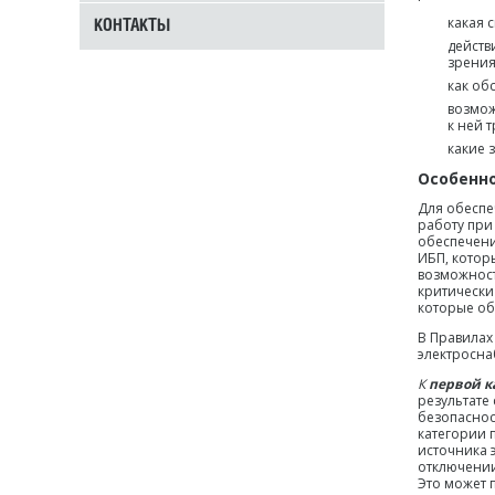
какая 
КОНТАКТЫ
действ
зрения
как об
возмож
к ней 
какие 
Особенн
Для обеспе
работу при
обеспечени
ИБП, котор
возможност
критически
которые об
В Правилах
электросна
К
первой к
результате 
безопаснос
категории 
источника 
отключении
Это может 