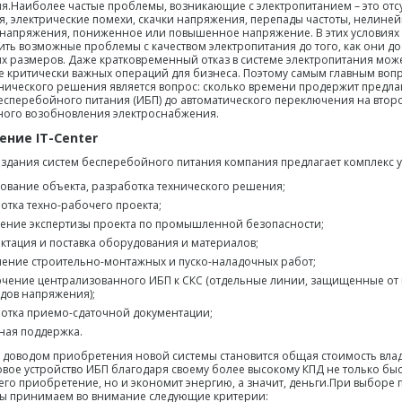
я.Наиболее частые проблемы, возникающие с электропитанием – это отс
, электрические помехи, скачки напряжения, перепады частоты, нелиней
напряжения, пониженное или повышенное напряжение. В этих условиях
ить возможные проблемы с качеством электропитания до того, как они до
 размеров. Даже кратковременный отказ в системе электропитания може
 критически важных операций для бизнеса. Поэтому самым главным воп
нического решения является вопрос: сколько времени продержит предл
есперебойного питания (ИБП) до автоматического переключения на второ
ного возобновления электроснабжения.
ние IT-Center
оздания систем бесперебойного питания компания предлагает комплекс у
ование объекта, разработка технического решения;
отка техно-рабочего проекта;
ение экспертизы проекта по промышленной безопасности;
ктация и поставка оборудования и материалов;
ение строительно-монтажных и пуско-наладочных работ;
чение централизованного ИБП к СКС (отдельные линии, защищенные от 
дов напряжения);
отка приемо-сдаточной документации;
ная поддержка.
оводом приобретения новой системы становится общая стоимость влад
овое устройство ИБП благодаря своему более высокому КПД не только быс
 его приобретение, но и экономит энергию, а значит, деньги.При выборе
ы принимаем во внимание следующие критерии: