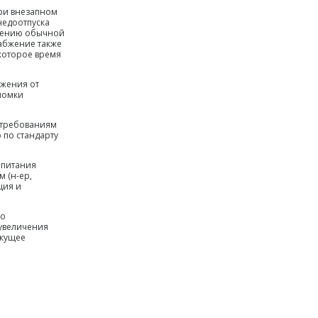
при внезапном
недоотпуска
ушению обычной
абжение также
которое время
бжения от
оломки
 требованиям
 по стандарту
 питания
 (н-ер,
ция и
го
 увеличения
екущее