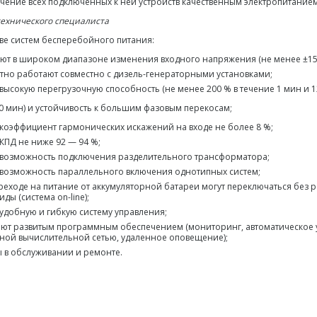
чение всех подключенных к ней устройств качественным электропитание
технического специалиста
аве систем бесперебойного питания:
ют в широком диапазоне изменения входного напряжения (не менее ±15
тно работают совместно с дизель-генераторными установками;
высокую перегрузочную способность (не менее 200 % в течение 1 мин и 
10 мин) и устойчивость к большим фазовым перекосам;
коэффициент гармонических искажений на входе не более 8 %;
КПД не ниже 92 — 94 %;
возможность подключения разделительного трансформатора;
возможность параллельного включения однотипных систем;
реходе на питание от аккумуляторной батареи могут переключаться без 
ды (система on-line);
удобную и гибкую систему управления;
ют развитым программным обеспечением (мониторинг, автоматическое 
ной вычислительной сетью, удаленное оповещение);
 в обслуживании и ремонте.