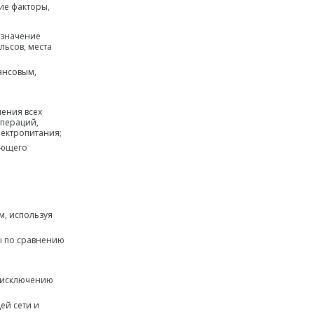
ие факторы,
 значение
льсов, места
ансовым,
ения всех
операций,
ектропитания;
ующего
, используя
ы по сравнению
и исключению
ей сети и