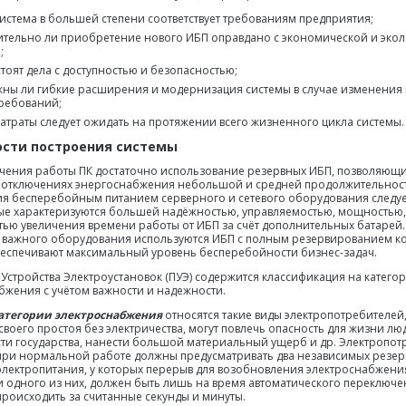
система в большей степени соответствует требованиям предприятия;
ительно ли приобретение нового ИБП оправдано с экономической и экол
;
стоят дела с доступностью и безопасностью;
ны ли гибкие расширения и модернизация системы в случае изменения
требований;
затраты следует ожидать на протяжении всего жизненного цикла системы.
ости построения системы
чения работы ПК достаточно использование резервных ИБП, позволяющ
 отключениях энергоснабжения небольшой и средней продолжительност
я бесперебойным питанием серверного и сетевого оборудования следуе
ые характеризуются большей надёжностью, управляемостью, мощностью, 
ью увеличения времени работы от ИБП за счёт дополнительных батарей.
 важного оборудования используются ИБП с полным резервированием к
еспечивают максимальный уровень бесперебойности бизнес-задач.
 Устройства Электроустановок (ПУЭ) содержится классификация на катего
бжения с учётом важности и надежности.
атегории электроснабжения
относятся такие виды электропотребителей,
своего простоя без электричества, могут повлечь опасность для жизни лю
ти государства, нанести большой материальный ущерб и др. Электропот
при нормальной работе должны предусматривать два независимых резе
электропитания, у которых перерыв для возобновления электроснабжени
 одного из них, должен быть лишь на время автоматического переключе
происходить за считанные секунды и минуты.