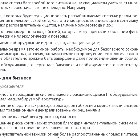
отке систем бесперебойного питания наши специалисты учитывают мног
торых первоначально не очевидно. Например:
я, в которых будет функционировать разрабатываемая система: реальное
ения в электрической сети, частота и мощность возникающих в сети импу
вки распределительных щитов, наличие молниеотвода и др.;
 от злонамеренных воздействий, которые могут привести к большим фин
ческим или экологическим потерям;
емое оборудование и данные, подлежащие защите;
льное время автономной работы, необходимое для безопасного сохран
емых данных, и время, затрачиваемое на проведение технологических 
е обязательно должны быть завершены даже при возникновении сбоя эл
 обслуживающего персонала Заказчика и необходимости его соответств
ия.
 для бизнеса
руководителя
ность наращивания системы вместе с расширяющимся IT оборудованием
иал масштабируемой архитектуры
ение оперативных расходов благодаря гибкости и компактности систем
ыми традиционными централизованными решениями
чение высочайшего уровня надежности
ение риска критических отказов благодаря интеллектуальной системе 
, связанных с влиянием человеческого фактора
 чувствительной техники от наиболее распространенных помех в питающ