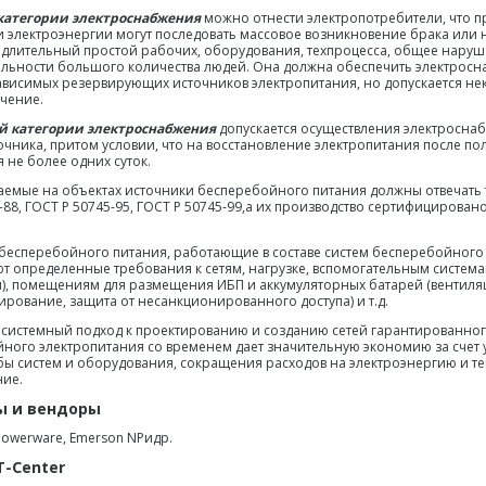
категории электроснабжения
можно отнести электропотребители, что 
 электроэнергии могут последовать массовое возникновение брака или 
 длительный простой рабочих, оборудования, техпроцесса, общее нар
льности большого количества людей. Она должна обеспечить электросн
зависимых резервирующих источников электропитания, но допускается не
чение.
й категории электроснабжения
допускается осуществления электросна
очника, притом условии, что на восстановление электропитания после п
 не более одних суток.
аемые на объектах источники бесперебойного питания должны отвечать
-88, ГОСТ Р 50745-95, ГОСТ Р 50745-99,а их производство сертифицировано
бесперебойного питания, работающие в составе систем бесперебойного
т определенные требования к сетям, нагрузке, вспомогательным системам
), помещениям для размещения ИБП и аккумуляторных батарей (вентиля
рование, защита от несанкционированного доступа) и т.д.
системный подход к проектированию и созданию сетей гарантированно
ного электропитания со временем дает значительную экономию за счет
бы систем и оборудования, сокращения расходов на электроэнергию и т
ие.
ы и вендоры
Powerware, Emerson NPидр.
T-Center