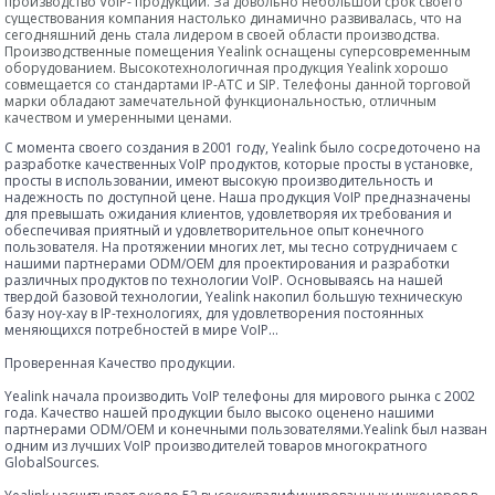
производство VоIP- продукции. За довольно небольшой срок своего
существования компания настолько динамично развивалась, что на
сегодняшний день стала лидером в своей области производства.
Производственные помещения Yealink оснащены суперсовременным
оборудованием. Высокотехнологичная продукция Yealink хорошо
совмещается со стандартами IP-АТС и SIP. Телефоны данной торговой
марки обладают замечательной функциональностью, отличным
качеством и умеренными ценами.
С момента своего создания в 2001 году, Yealink было сосредоточено на
разработке качественных VoIP продуктов, которые просты в установке,
просты в использовании, имеют высокую производительность и
надежность по доступной цене. Наша продукция VoIP предназначены
для превышать ожидания клиентов, удовлетворяя их требования и
обеспечивая приятный и удовлетворительное опыт конечного
пользователя. На протяжении многих лет, мы тесно сотрудничаем с
нашими партнерами ODM/OEM для проектирования и разработки
различных продуктов по технологии VoIP. Основываясь на нашей
твердой базовой технологии, Yealink накопил большую техническую
базу ноу-хау в IP-технологиях, для удовлетворения постоянных
меняющихся потребностей в мире VoIP...
Проверенная Качество продукции.
Yealink начала производить VoIP телефоны для мирового рынка с 2002
года. Качество нашей продукции было высоко оценено нашими
партнерами ODM/OEM и конечными пользователями.Yealink был назван
одним из лучших VoIP производителей товаров многократного
GlobalSources.