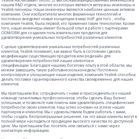
Yealink насчитывает около 52 высококвалифицированных инженеров в
нашем R&D отделе, многие из которых являются ветераны инженеры и
Yealink пионеры. Наши инженеры являются наиболее ценным активом
компании. Они изобретатели многих фирменных технологий и
постоянно внедряют новые концепции в мир VoIP для того , чтобы
компания Yealink, была первой, кто применил такие технологии. Кроме
того, наши инженеры имеют большой опыт в работе с партнерами
ODM/OEM для создания пользовательских продуктов для
удовлетворения уникальных потребностей различных клиентов.
С целью удовлетворения уникальных потребностей различных
клиентов, Yealink понимает, как важно быть в состоянии сделать
модификации существующих продуктов или редизайн для
удовлетворения потребностей наших клиентов и
спецификации. Благодаря нашему богатому опыту в этой области, мы
можем завершить такую
работувнескольконедель
! Постоянно
контролируя и улучшающие наши изделия, компания Yealink способна
делать поставки гарантированного качества своевременно для наших
клиентов.
Мы приглашаем Вас сотрудничать с нами и присоединиться к нашей
команде талантливых профессионалов, чтобы сделать Ваш бизнес
успешным, и позвольте нам помочь вам удовлетворить специфические
потребности своих клиентов. Наш успех основан на успехе наших
партнеров и клиентов. Мы с удовольствием будем работать с вами,
чтобы создать беспроигрышные решения, так что ваши клиенты могут в
полной мере насладиться продукцию высокого качества по доступной
цене. Мы приглашаем Вас посетить или связаться с нами через
контактную информацию.