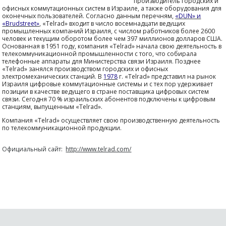
производитель городских и
офисных коммутационных систем в Израиле, а также оборудования для
оконечных пользователей. Согласно данным перечням,
«DUN» и
«Brudstreet»
, «Telrad» входит в число восемнадцати ведущих
промышленных компаний Израиля, с числом работников более 2600
человек и текущим оборотом более чем 397 миллионов долларов США.
Основанная в 1951 году, компания «Telrad» начала свою деятельность в
телекоммуникационной промышленности с того, что собирала
телефонные аппараты для Министерства связи Израиля. Позднее
«Telrad» занялся производством городских и офисных
электромеханических станций. В
1978
г. «Telrad» представил на рынок
Израиля цифровые коммутационные системы и с тех пор удерживает
позиции в качестве ведущего в стране поставщика цифровых систем
связи. Сегодня 70 % израильских абонентов подключены к цифровым
станциям, выпущенным «Telrad».
Компания «Telrad» осуществляет свою производственную деятельность
по телекоммуникационной продукции.
Официальный сайт:
http://www.telrad.com/