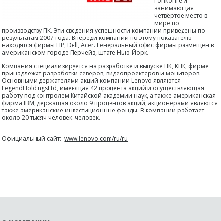
Гонконге и
занимающая
четвёртое место в
мире по
производству ПК. Эти сведения успешности компании приведены по
результатам 2007 года. Впереди компании по этому показателю
находятся фирмы HP, Dell, Acer. Генеральный офис фирмы размещен в
американском городе Перчейз, штате Нью-Йорк.
Компания специализируется на разработке и выпуске ПК, КПК, фирме
принадлежат разработки северов, видеопроекторов и мониторов.
Основными держателями акций компании Lenovo являются
LegendHoldingsLtd, имеющая 42 процента акций и осуществляющая
работу под контролем Китайской академии наук, а также американская
фирма IBM, держащая около 9 процентов акций, акционерами являются
также американские инвестиционные фонды. В компании работает
около 20 тысяч человек. человек.
Официальный сайт:
www.lenovo.com/ru/ru