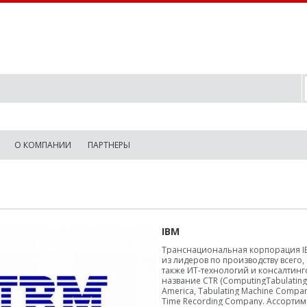
О КОМПАНИИ
ПАРТНЕРЫ
IBM
Транснациональная корпорация IB
из лидеров по производству всего
также ИТ-технологий и консалтинг
название CTR (ComputingTabulatin
America, Tabulating Machine Comp
Time Recording Company.
Ассортим