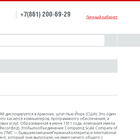
+7(861) 200-69-29
Личный кабинет
M дислоцируется в Армонке, штат Нью-Йорк (США). Это один
, что касается компьютеров, программного обеспечения, а
овых услуг. Образованная в июне 1911 года, компания имела
gRecording). Этобылообъединение
Computing Scale Company of
any (TMC —
бывшаякомпанияГерманаХоллерита
)
и
International
ент, который они выпускали, не имел ничего общего с