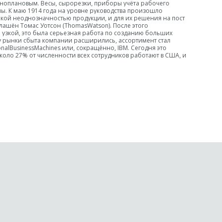
ноплановым. Весы, сырорезки, приборы учёта рабочего
 К маю 1914 года на уровне руководства произошло
такой неоднозначностью продукции, и для их решения на пост
лашён Томас Уотсон (ThomasWatson). После этого
 узкой, это была серьезная работа по созданию больших
у рынки сбыта компании расширились, ассортимент стал
alBusinessMachines или, сокращённо, IBM. Сегодня это
коло 27% от численности всех сотрудников работают в США, и