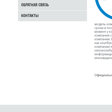
ОБРАТНАЯ СВЯЗЬ
КОНТАКТЫ
модель ком
сроки и по
момент у к
компания с
компании. 
как ноутбук
компании п
непоколеби
информацио
инновацион
Официальн