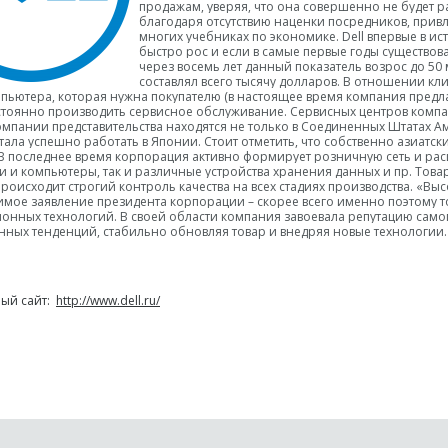
продажам, уверяя, что она совершенно не будет ра
благодаря отсутствию наценки посредников, привл
многих учебниках по экономике. Dell впервые в и
быстро рос и если в самые первые годы существов
через восемь лет данный показатель возрос до 50
составлял всего тысячу долларов. В отношении кли
пьютера, которая нужна покупателю (в настоящее время компания предлаг
стоянно производить сервисное обслуживание. Сервисных центров компан
омпании представительства находятся не только в Соединенных Штатах Амер
тала успешно работать в Японии. Стоит отметить, что собственно азиат
В последнее время корпорация активно формирует розничную сеть и расш
и и компьютеры, так и различные устройства хранения данных и пр. Товары
роисходит строгий контроль качества на всех стадиях производства. «В
мое заявление президента корпорации – скорее всего именно поэтому то
нных технологий. В своей области компания завоевала репутацию самого
ных тенденций, стабильно обновляя товар и внедряя новые технологии
ый сайт:
http://www.dell.ru/