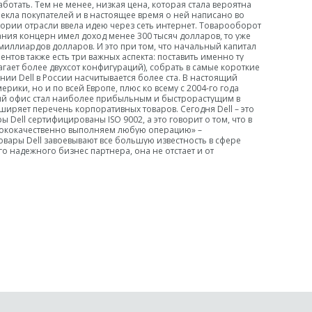
ботать. Тем не менее, низкая цена, которая стала вероятна
екла покупателей и в настоящее время о ней написано во
стории отрасли ввела идею через сеть интернет. Товарооборот
ания концерн имел доход менее 300 тысяч долларов, то уже
 миллиардов долларов. И это при том, что начальный капитал
ентов также есть три важных аспекта: поставить именно ту
ает более двухсот конфигураций), собрать в самые короткие
ии Dell в России насчитывается более ста. В настоящий
ики, но и по всей Европе, плюс ко всему с 2004-го года
ский офис стал наиболее прибыльным и быстрорастущим в
иряет перечень корпоративных товаров. Сегодня Dell – это
 Dell сертифицированы ISO 9002, а это говорит о том, что в
ысококачественно выполняем любую операцию» –
вары Dell завоевывают все большую известность в сфере
 надежного бизнес партнера, она не отстает и от
.