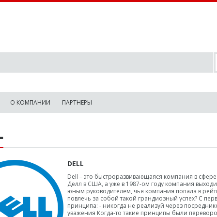
О КОМПАНИИ
ПАРТНЕРЫ
L
DELL
Dell – это быстроразвивающаяся компания в сфере
Делл в США, а уже в 1987-ом году компания выход
юным руководителем, чья компания попала в рейти
повлечь за собой такой грандиозный успех? С перв
принципа: - никогда не реализуй через посреднико
уважения Когда-то такие принципы были перевор