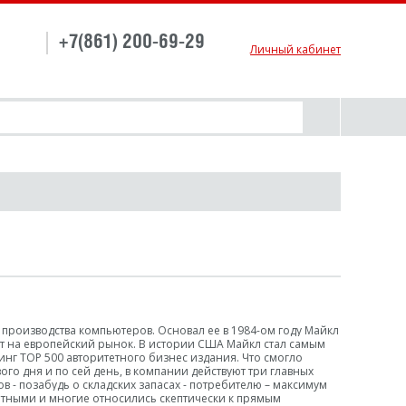
+7(861) 200-69-29
Личный кабинет
 производства компьютеров. Основал ее в 1984-ом году Майкл
ит на европейский рынок. В истории США Майкл стал самым
нг TOP 500 авторитетного бизнес издания. Что смогло
ого дня и по сей день, в компании действуют три главных
в - позабудь о складских запасах - потребителю – максимум
отными и многие относились скептически к прямым